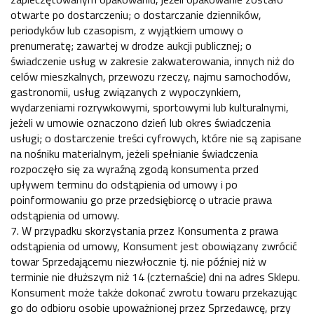
otwarte po dostarczeniu; o dostarczanie dzienników,
periodyków lub czasopism, z wyjątkiem umowy o
prenumeratę; zawartej w drodze aukcji publicznej; o
świadczenie usług w zakresie zakwaterowania, innych niż do
celów mieszkalnych, przewozu rzeczy, najmu samochodów,
gastronomii, usług związanych z wypoczynkiem,
wydarzeniami rozrywkowymi, sportowymi lub kulturalnymi,
jeżeli w umowie oznaczono dzień lub okres świadczenia
usługi; o dostarczenie treści cyfrowych, które nie są zapisane
na nośniku materialnym, jeżeli spełnianie świadczenia
rozpoczęło się za wyraźną zgodą konsumenta przed
upływem terminu do odstąpienia od umowy i po
poinformowaniu go prze przedsiębiorcę o utracie prawa
odstąpienia od umowy.
7. W przypadku skorzystania przez Konsumenta z prawa
odstąpienia od umowy, Konsument jest obowiązany zwrócić
towar Sprzedającemu niezwłocznie tj. nie później niż w
terminie nie dłuższym niż 14 (czternaście) dni na adres Sklepu.
Konsument może także dokonać zwrotu towaru przekazując
go do odbioru osobie upoważnionej przez Sprzedawcę, przy