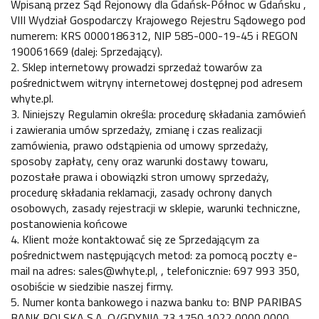
Wpisaną przez Sąd Rejonowy dla Gdańsk-Północ w Gdańsku ,
VIII Wydział Gospodarczy Krajowego Rejestru Sądowego pod
numerem: KRS 0000186312, NIP 585-000-19-45 i REGON
190061669 (dalej: Sprzedający).
2. Sklep internetowy prowadzi sprzedaż towarów za
pośrednictwem witryny internetowej dostępnej pod adresem
whyte.pl.
3. Niniejszy Regulamin określa: procedurę składania zamówień
i zawierania umów sprzedaży, zmianę i czas realizacji
zamówienia, prawo odstąpienia od umowy sprzedaży,
sposoby zapłaty, ceny oraz warunki dostawy towaru,
pozostałe prawa i obowiązki stron umowy sprzedaży,
procedurę składania reklamacji, zasady ochrony danych
osobowych, zasady rejestracji w sklepie, warunki techniczne,
postanowienia końcowe
4. Klient może kontaktować się ze Sprzedającym za
pośrednictwem następujących metod: za pomocą poczty e-
mail na adres: sales@whyte.pl, , telefonicznie: 697 993 350,
osobiście w siedzibie naszej firmy.
5. Numer konta bankowego i nazwa banku to: BNP PARIBAS
BANK POLSKA S.A. O/GDYNIA 73 1750 1022 0000 0000