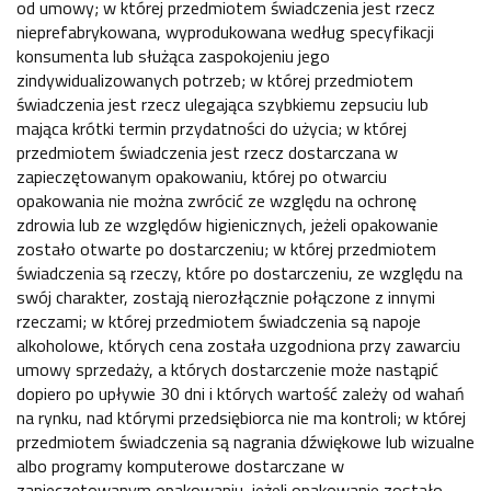
od umowy; w której przedmiotem świadczenia jest rzecz
nieprefabrykowana, wyprodukowana według specyfikacji
konsumenta lub służąca zaspokojeniu jego
zindywidualizowanych potrzeb; w której przedmiotem
świadczenia jest rzecz ulegająca szybkiemu zepsuciu lub
mająca krótki termin przydatności do użycia; w której
przedmiotem świadczenia jest rzecz dostarczana w
zapieczętowanym opakowaniu, której po otwarciu
opakowania nie można zwrócić ze względu na ochronę
zdrowia lub ze względów higienicznych, jeżeli opakowanie
zostało otwarte po dostarczeniu; w której przedmiotem
świadczenia są rzeczy, które po dostarczeniu, ze względu na
swój charakter, zostają nierozłącznie połączone z innymi
rzeczami; w której przedmiotem świadczenia są napoje
alkoholowe, których cena została uzgodniona przy zawarciu
umowy sprzedaży, a których dostarczenie może nastąpić
dopiero po upływie 30 dni i których wartość zależy od wahań
na rynku, nad którymi przedsiębiorca nie ma kontroli; w której
przedmiotem świadczenia są nagrania dźwiękowe lub wizualne
albo programy komputerowe dostarczane w
zapieczętowanym opakowaniu, jeżeli opakowanie zostało