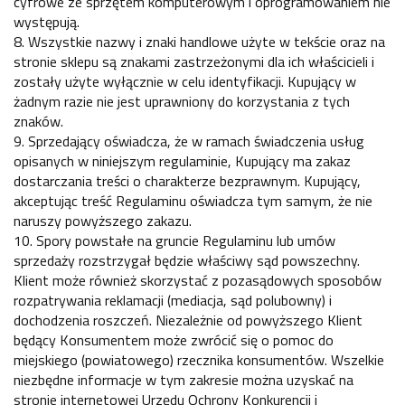
cyfrowe ze sprzętem komputerowym i oprogramowaniem nie
występują.
8. Wszystkie nazwy i znaki handlowe użyte w tekście oraz na
stronie sklepu są znakami zastrzeżonymi dla ich właścicieli i
zostały użyte wyłącznie w celu identyfikacji. Kupujący w
żadnym razie nie jest uprawniony do korzystania z tych
znaków.
9. Sprzedający oświadcza, że w ramach świadczenia usług
opisanych w niniejszym regulaminie, Kupujący ma zakaz
dostarczania treści o charakterze bezprawnym. Kupujący,
akceptując treść Regulaminu oświadcza tym samym, że nie
naruszy powyższego zakazu.
10. Spory powstałe na gruncie Regulaminu lub umów
sprzedaży rozstrzygał będzie właściwy sąd powszechny.
Klient może również skorzystać z pozasądowych sposobów
rozpatrywania reklamacji (mediacja, sąd polubowny) i
dochodzenia roszczeń. Niezależnie od powyższego Klient
będący Konsumentem może zwrócić się o pomoc do
miejskiego (powiatowego) rzecznika konsumentów. Wszelkie
niezbędne informacje w tym zakresie można uzyskać na
stronie internetowej Urzędu Ochrony Konkurencji i