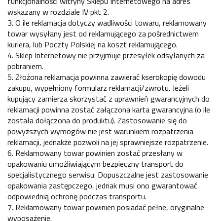
funkcjonalności witryny Sklepu Internetowego na adres
wskazany w rozdziale IV pkt 2.
3. O ile reklamacja dotyczy wadliwości towaru, reklamowany
towar wysyłany jest od reklamującego za pośrednictwem
kuriera, lub Poczty Polskiej na koszt reklamującego.
4. Sklep Internetowy nie przyjmuje przesyłek odsyłanych za
pobraniem.
5. Złożona reklamacja powinna zawierać kserokopię dowodu
zakupu, wypełniony formularz reklamacji/zwrotu. Jeżeli
kupujący zamierza skorzystać z uprawnień gwarancyjnych do
reklamacji powinna zostać załączona karta gwarancyjna (o ile
została dołączona do produktu). Zastosowanie się do
powyższych wymogów nie jest warunkiem rozpatrzenia
reklamacji, jednakże pozwoli na jej sprawniejsze rozpatrzenie.
6. Reklamowany towar powinien zostać przesłany w
opakowaniu umożliwiającym bezpieczny transport do
specjalistycznego serwisu. Dopuszczalne jest zastosowanie
opakowania zastępczego, jednak musi ono gwarantować
odpowiednią ochronę podczas transportu.
7. Reklamowany towar powinien posiadać pełne, oryginalne
wyposażenie.