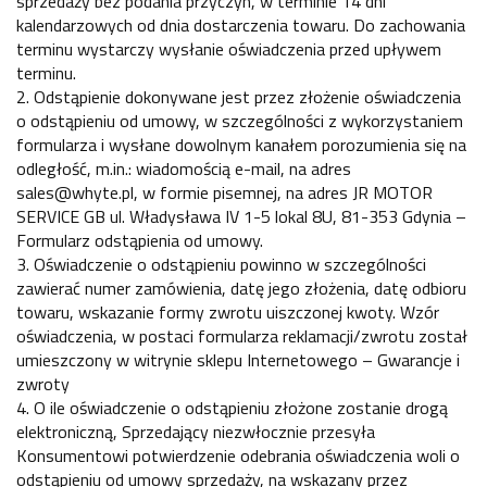
sprzedaży bez podania przyczyn, w terminie 14 dni
kalendarzowych od dnia dostarczenia towaru. Do zachowania
terminu wystarczy wysłanie oświadczenia przed upływem
terminu.
2. Odstąpienie dokonywane jest przez złożenie oświadczenia
o odstąpieniu od umowy, w szczególności z wykorzystaniem
formularza i wysłane dowolnym kanałem porozumienia się na
odległość, m.in.: wiadomością e-mail, na adres
sales@whyte.pl, w formie pisemnej, na adres JR MOTOR
SERVICE GB ul. Władysława IV 1-5 lokal 8U, 81-353 Gdynia –
Formularz odstąpienia od umowy.
3. Oświadczenie o odstąpieniu powinno w szczególności
zawierać numer zamówienia, datę jego złożenia, datę odbioru
towaru, wskazanie formy zwrotu uiszczonej kwoty. Wzór
oświadczenia, w postaci formularza reklamacji/zwrotu został
umieszczony w witrynie sklepu Internetowego – Gwarancje i
zwroty
4. O ile oświadczenie o odstąpieniu złożone zostanie drogą
elektroniczną, Sprzedający niezwłocznie przesyła
Konsumentowi potwierdzenie odebrania oświadczenia woli o
odstąpieniu od umowy sprzedaży, na wskazany przez