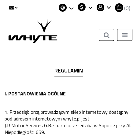
(
0
)
PLN
Polski
Zaloguj się
EUR
English
Zarejestruj się
USD
Dodaj zgłoszenie
Zgody cookies
REGULAMIN
I. POSTANOWIENIA OGÓLNE
1. Przedsiębiorcą prowadzącym sklep internetowy dostępny
pod adresem internetowym whyte.pl jest:
J.R Motor Services G.B. sp. z o.o. z siedzibą w Sopocie przy Al.
Niepodległości 659.