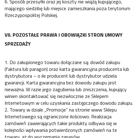
6. Sposób przesyłki oraz jej koszty nie wiążą kupującego,
mającego siedzibę lub miejsce zamieszkania poza terytorium
Rzeczypospolitej Polskiej.
VII. POZOSTAŁE PRAWA I OBOWIĄZKI STRON UMOWY
SPRZEDAŻY
1. Do zakupionego towaru dołączane są: dowód zakupu
(faktura lub paragon) oraz karta gwarancyjna producenta lub
dystrybutora – o ile producent lub dystrybutor udziela
gwarancji. Karta gwarancyjna bez dowodu zakupu jest
nieważna. W razie jego zagubienia lub zniszczenia, kupujący
winien skontaktować się niezwłocznie ze Sklepem
Internetowym w celu uzyskania zastępczego dowodu zakupu.
2. Towary w dziale „Promocje” na stronie www Sklepu
Internetowego są ograniczone ilościowo. Realizacja
zamówień zawierających takie produkty odbywa się w
kolejności wpływania potwierdzonych zamówień na te
towary, aż do wyczerpania zapasów.