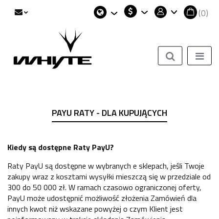
(
0
)
PLN
Polski
Zaloguj się
EUR
English
Zarejestruj się
USD
Dodaj zgłoszenie
Zgody cookies
PAYU RATY - DLA KUPUJĄCYCH
Kiedy są dostępne Raty PayU?
Raty PayU są dostępne w wybranych e sklepach, jeśli Twoje
zakupy wraz z kosztami wysyłki mieszczą się w przedziale od
300 do 50 000 zł. W ramach czasowo ograniczonej oferty,
PayU może udostępnić możliwość złożenia Zamówień dla
innych kwot niż wskazane powyżej o czym Klient jest