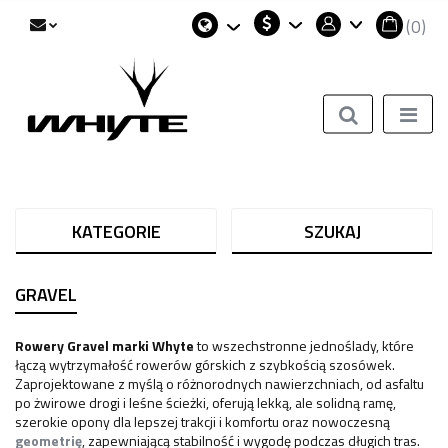
(
0
)
PLN
Polski
Zaloguj się
EUR
English
Zarejestruj się
USD
Dodaj zgłoszenie
Zgody cookies
KATEGORIE
SZUKAJ
GRAVEL
Rowery Gravel marki Whyte
to wszechstronne jednoślady, które
łączą wytrzymałość rowerów górskich z szybkością szosówek.
Zaprojektowane z myślą o różnorodnych nawierzchniach, od asfaltu
po żwirowe drogi i leśne ścieżki, oferują lekką, ale solidną ramę,
szerokie opony dla lepszej trakcji i komfortu oraz nowoczesną
geometrię
, zapewniającą stabilność i wygodę podczas długich tras.