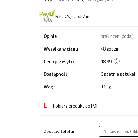
i cenę tel.:
697 99 33 50
lub @:
sales@whyte.pl
Rata 0% już od:
/ mc
Opinie
brak ocen
(dodaj)
Wysyłka w ciągu
48 godzin
Cena przesyłki
18.99
Dostępność
Ostatnia sztuka!
Waga
11 kg
Pobierz produkt do PDF
Zostaw telefon