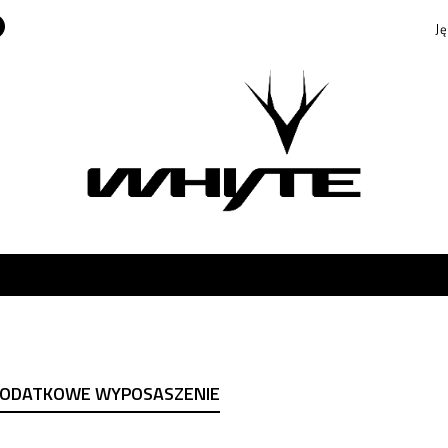
J
Świat Whyte'a
Rowery
Outlet
Akcesoria
Now
P
En
iat Whyte'a
Rowery
Outlet
Akcesoria
Nowoś
 DODATKOWE WYPOSASZENIE