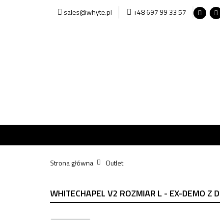
sales@whyte.pl
+48 697 99 33 57
Start
Start
Św
Strona główna
Outlet
WHITECHAPEL V2 ROZMIAR L - EX-DEMO Z