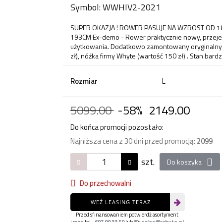
Symbol:
WWHIV2-2021
SUPER OKAZJA ! ROWER PASUJE NA WZROST OD 1
193CM Ex-demo - Rower praktycznie nowy, przeje
użytkowania. Dodatkowo zamontowany oryginalny 
zł), nóżka firmy Whyte (wartość 150 zł) . Stan bar
Rozmiar
L
5099.00
-58%
2149.00
Do końca promocji pozostało:
Najniższa cena z 30 dni przed promocją:
2099
szt.
Do koszyka
Do przechowalni
WEŹ LEASING TERAZ
Przed sfinansowaniem potwierdź asortyment