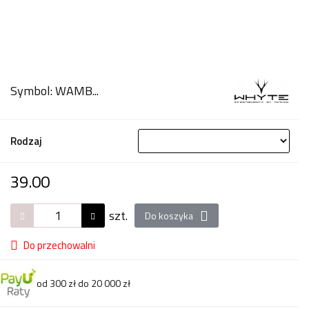
Symbol:
WAMB...
Rodzaj
39.00
szt.
Do koszyka
Do przechowalni
od 300 zł do 20 000 zł