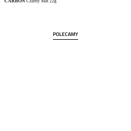
CARBON
Czarny Mat 22g
POLECAMY
Kubek
Wentyle
Whyte
PANZER
Prowadnica
49.00
VLV
łańcucha
Panzer - Płyn
119.00
-61%
2szt.
MTB/EMTB
(mleczko)
-71%
19.00
149.00
Lampka rowerowa
uszczelniający
35.00
-60%
tylna ładowana
49.00
-49%
do opon
59.00
przez USB 2xLED
25.00
39.00
-62%
15LM
15.00