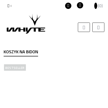
(
0
)
PLN
Polski
Zaloguj się
EUR
English
Zarejestruj się
USD
Dodaj zgłoszenie
Zgody cookies
KOSZYK NA BIDON
BESTSELLER