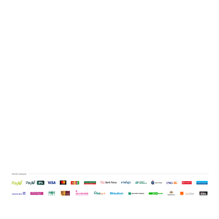
Kubek
Wentyle
Whyte
PANZER
Prowadnica
49.00
VLV
łańcucha
Panzer - Płyn
119.00
-61%
2szt.
MTB/EMTB
(mleczko)
-71%
19.00
149.00
Lampka rowerowa
uszczelniający
35.00
-60%
tylna ładowana
49.00
-49%
do opon
59.00
przez USB 2xLED
25.00
39.00
-62%
15LM
15.00