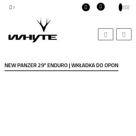
(
0
)
PLN
Polski
Zaloguj się
EUR
English
Zarejestruj się
USD
Dodaj zgłoszenie
Zgody cookies
NEW PANZER 29" ENDURO | WKŁADKA DO OPON