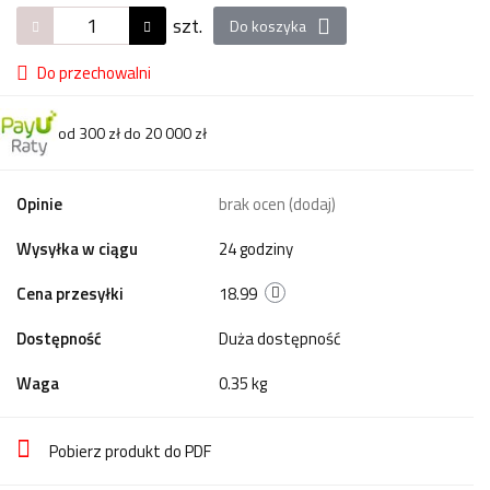
szt.
Do koszyka
Do przechowalni
od 300 zł do 20 000 zł
Opinie
brak ocen
(dodaj)
Wysyłka w ciągu
24 godziny
Cena przesyłki
18.99
Dostępność
Duża dostępność
Waga
0.35 kg
Pobierz produkt do PDF